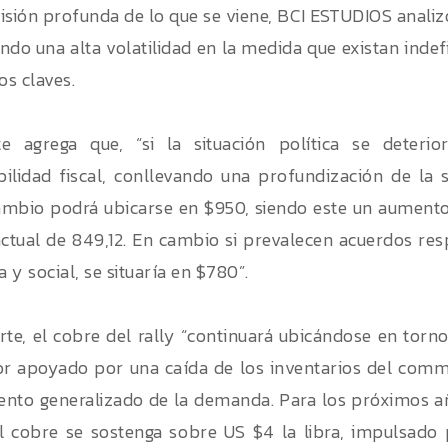
isión profunda de lo que se viene, BCI ESTUDIOS analizó
ndo una alta volatilidad en la medida que existan inde
s claves.
te agrega que, “si la situación política se deteri
ilidad fiscal, conllevando una profundización de la sa
ambio podrá ubicarse en $950, siendo este un aumento
actual de 849,12. En cambio si prevalecen acuerdos re
 y social, se situaría en $780”.
rte, el cobre del rally “continuará ubicándose en torno 
or apoyado por una caída de los inventarios del comm
nto generalizado de la demanda. Para los próximos a
l cobre se sostenga sobre US $4 la libra, impulsado