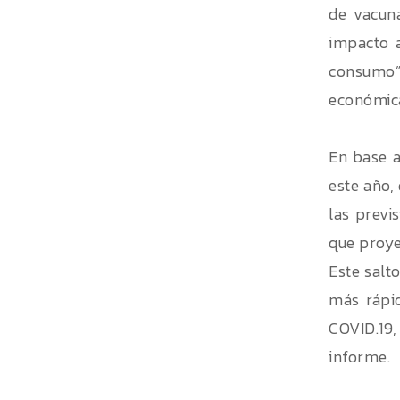
de vacuna
impacto a
consumo”,
económica
En base a
este año,
las previ
que proye
Este salt
más rápi
COVID.19,
informe.