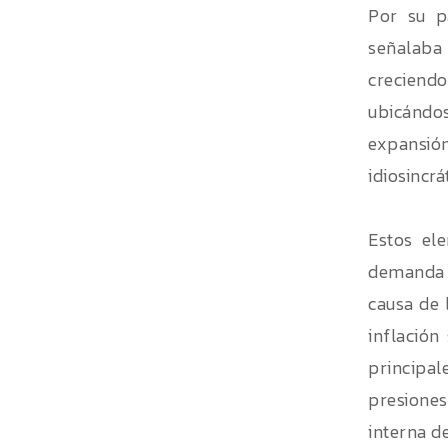
Por su p
señalaba 
creciend
ubicándos
expansió
idiosincrá
Estos el
demanda m
causa de 
inflación
principal
presiones
interna de