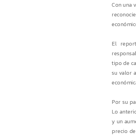
Con una v
reconocie
económico
El repor
responsab
tipo de c
su valor 
económica
Por su pa
Lo anteri
y un aume
precio de