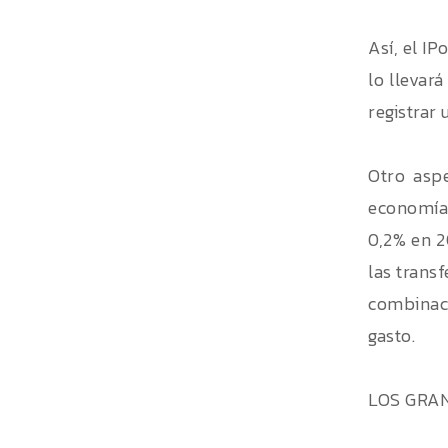
Así, el I
lo llevar
registrar
Otro asp
economía.
0,2% en 2
las trans
combinaci
gasto.
LOS GRA