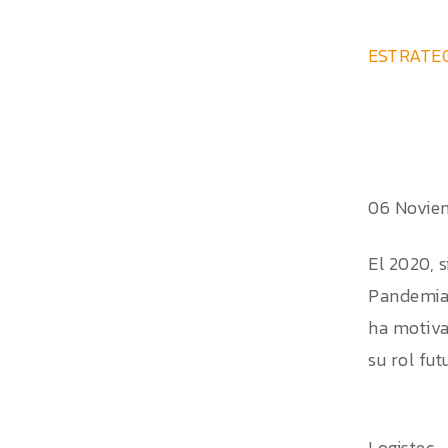
ESTRATEG
06 Novie
El 2020, 
Pandemia, 
ha motiva
su rol fu
Logistec