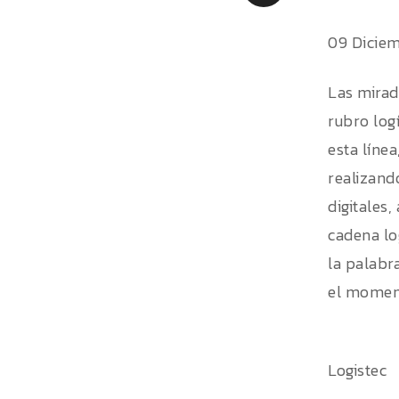
09 Dicie
Las mirad
rubro log
esta líne
realizand
digitales
cadena log
la palabra
el moment
Logistec