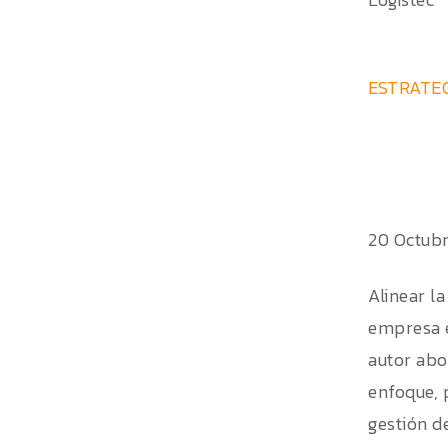
ESTRATEG
20 Octub
Alinear l
empresa e
autor abo
enfoque, 
gestión d