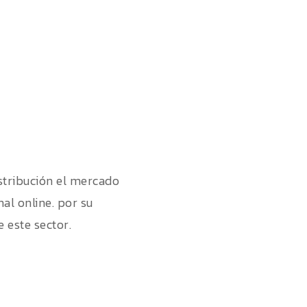
istribución el mercado
al online. por su
e este sector.