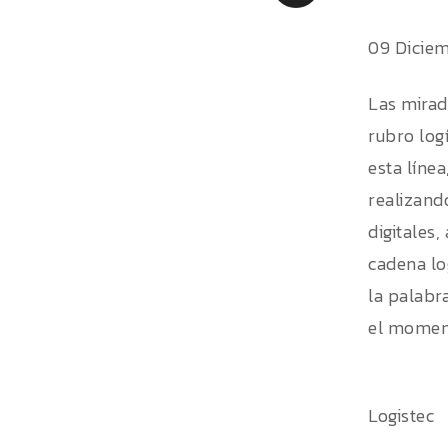
09 Dicie
Las mirad
rubro log
esta líne
realizand
digitales
cadena log
la palabra
el moment
Logistec