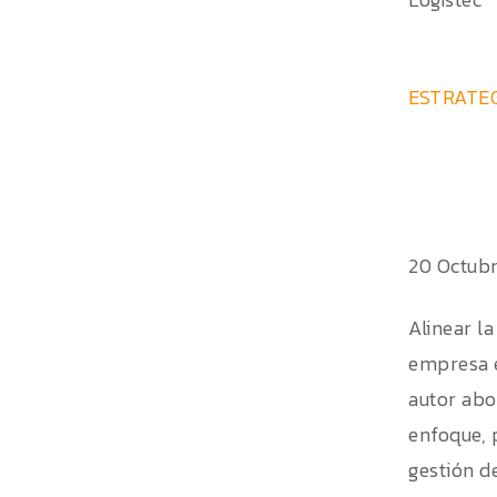
ESTRATEG
20 Octub
Alinear l
empresa e
autor abo
enfoque, 
gestión d