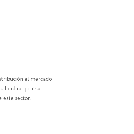
istribución el mercado
al online. por su
e este sector.