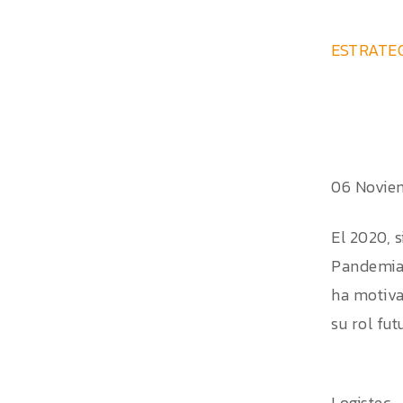
ESTRATEG
06 Novie
El 2020, 
Pandemia, 
ha motiva
su rol fu
Logistec