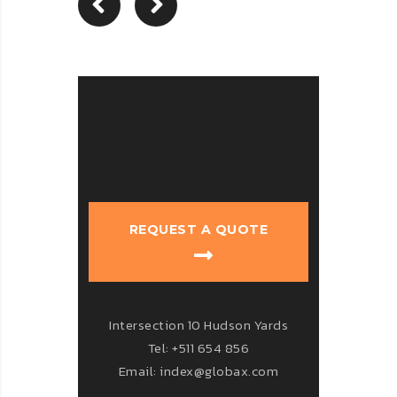
REQUEST A QUOTE
Intersection 10 Hudson Yards
Tel: +511 654 856
Email: index@globax.com