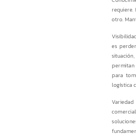
requiere.
otro. Mant
Visibilid
es perder
situació
permitan 
para tom
logística 
Variedad 
comercial
solucion
fundamen