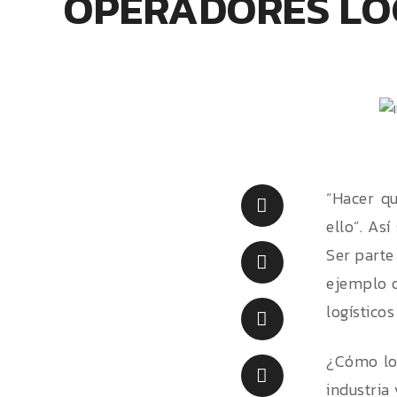
OPERADORES LO
“Hacer q
ello”. As
Ser parte 
ejemplo d
logísticos
¿Cómo log
industria