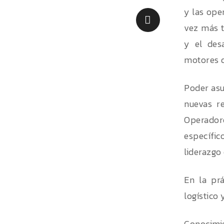
y las oper
vez más t
y el des
motores 
Poder asu
nuevas r
Operadore
específic
liderazgo
En la prá
logístico 
Conocimie