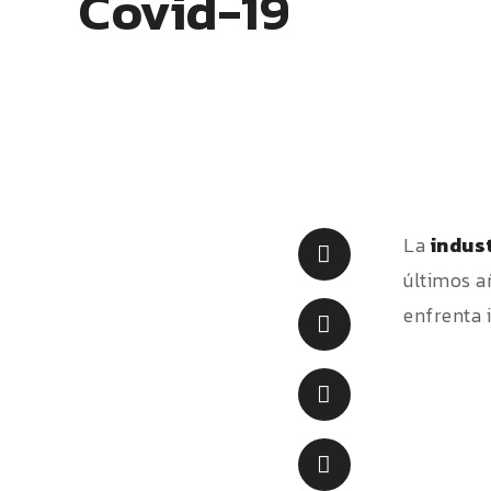
Covid-19
La
indus
últimos a
enfrenta 