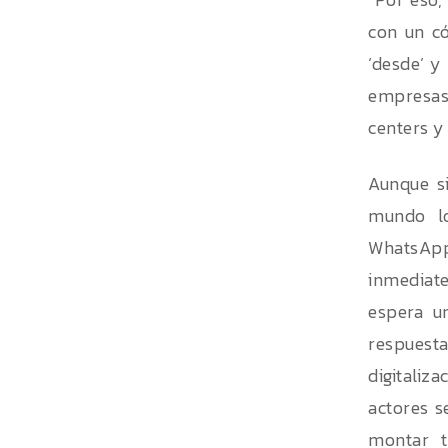
con un có
‘desde’ y
empresas,
centers y 
Aunque s
mundo lo
WhatsApp
inmediate
espera u
respuesta
digitaliz
actores s
montar t