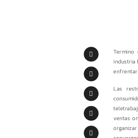
Termino 
industria 
enfrentar
Las rest
consumid
teletraba
ventas on
organizar
convergen