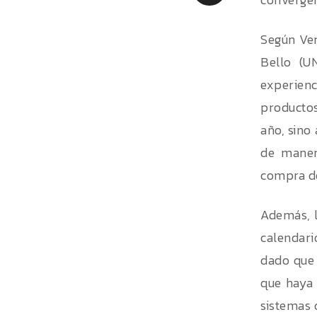
Según Ver
Bello (U
experien
productos
año, sino
de maner
compra de
Además, l
calendari
dado que 
que haya
sistemas 