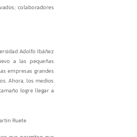
vados; colaboradores
versidad Adolfo Ibáñez
nuevo a las pequeñas
 las empresas grandes
ios. Ahora, los medios
tamaño logre llegar a
teo que permiten que