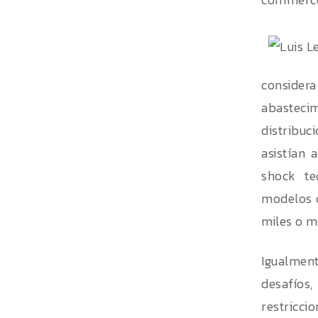
considera
abasteci
distribuc
asistían 
shock te
modelos d
miles o m
Igualment
desafíos
restricci