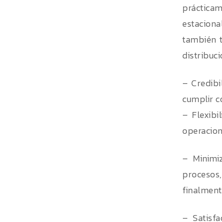
práctica
estaciona
también t
distribuci
– Credibi
cumplir c
– Flexibi
operacion
– Minimi
procesos
finalment
– Satisf