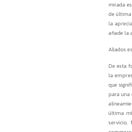
mirada es
de última 
la apreci
añade la 
Aliados e
De esta f
la empresa
que signi
para una 
alineami
última m
servicio,
commerce