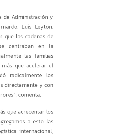
la de Administración y
nardo, Luis Leyton,
on que las cadenas de
 se centraban en la
ualmente las familias
o más que acelerar el
ó radicalmente los
es directamente y con
rrores”, comenta.
ás que acrecentar los
agregamos a esto las
ística internacional,