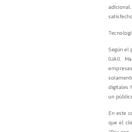
adicional
satisfecho
Tecnologí
Según el 
(UAI), M
empresas:
solamente
digitales
un públic
En este c
que el cl
“Por eso