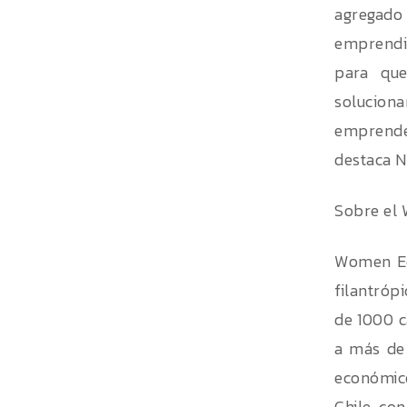
agregado
emprendim
para que
solucion
emprende
destaca N
Sobre el
Women Eco
filantróp
de 1000 c
a más de 
económico
Chile, co