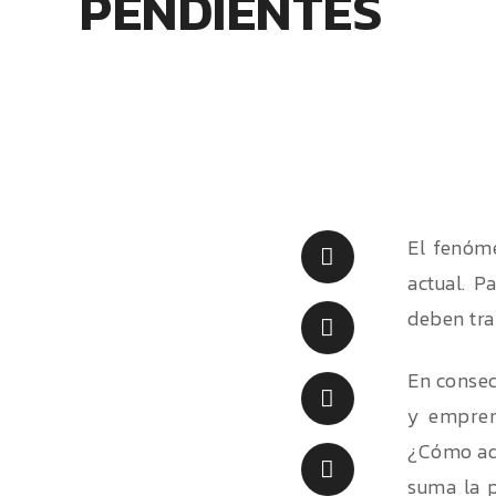
PENDIENTES
El fenóme
actual. P
deben tra
En conse
y empren
¿Cómo adq
suma la p