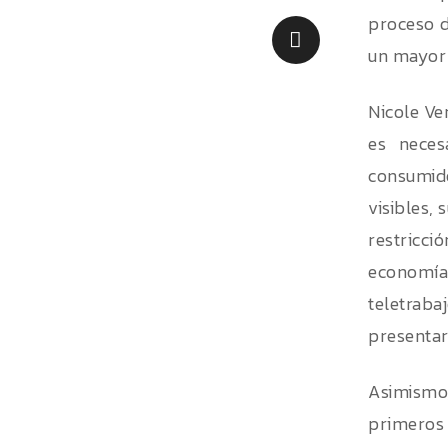
proceso d
un mayor
Nicole Ve
es neces
consumid
visibles,
restricci
economía
teletraba
presentar
Asimismo
primeros 