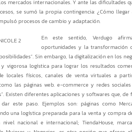
 los mercados internacionales. Y ante las dificultades q
cesos, se sumó la propia contingencia: ¿Cómo llegar
impulsó procesos de cambio y adaptación.
En este sentido, Verdugo afirma
oportunidades y la transformación d
osibilidades”. Sin embargo, la digitalización en los ne
y vigorosa logística para lograr los resultados com
 locales físicos, canales de venta virtuales a part
s como las páginas web. e-commerce y redes sociales
s”. Existen diferentes aplicaciones y softwares que, de 
 dar este paso. Ejemplos son: páginas como Merca
ndo una logística preparada para la venta y compra 
a nivel nacional e internacional; TiendaHouse, marc
 Mujeres y Negocios, es otra opción que ofrece el s