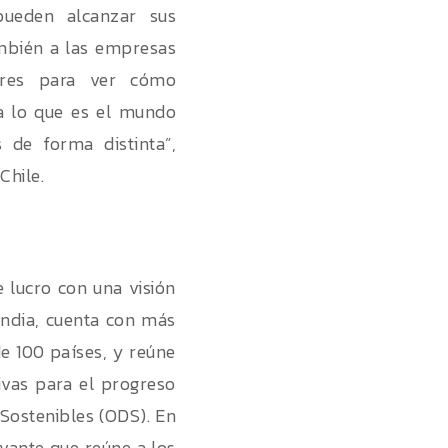
pueden alcanzar sus
ambién a las empresas
ores para ver cómo
 lo que es el mundo
 de forma distinta”,
Chile.
lucro con una visión
India, cuenta con más
de 100 países, y reúne
ivas para el progreso
Sostenibles (ODS). En
evante que reúne a los