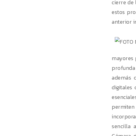
cierre de
estos pro
anterior 
mayores p
profunda 
además de
digitale
esenciale
permiten
incorpora
sencilla 
Cámara de