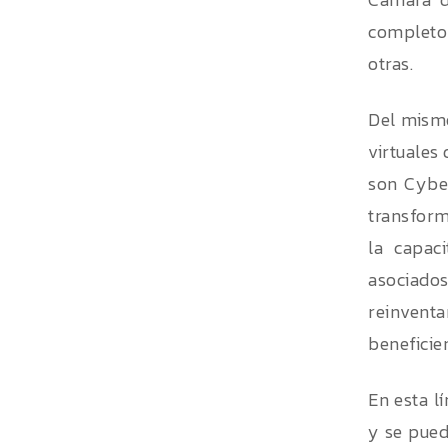
completo 
otras.
Del mismo
virtuales
son Cyber
transform
la capaci
asociado
reinvent
beneficien
En esta l
y se pued