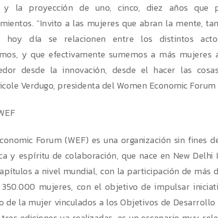
 y la proyección de uno, cinco, diez años que 
ientos. “Invito a las mujeres que abran la mente, t
 hoy día se relacionen entre los distintos act
amos, y que efectivamente sumemos a más mujeres a
dor desde la innovación, desde el hacer las cosas
icole Verdugo, presidenta del Women Economic Forum 
 WEF
nomic Forum (WEF) es una organización sin fines de 
ica y espíritu de colaboración, que nace en New Delhi 
apítulos a nivel mundial, con la participación de más 
350.000 mujeres, con el objetivo de impulsar iniciat
 de la mujer vinculados a los Objetivos de Desarrollo 
n tres ediciones ya realizadas, es un escenario muy rel