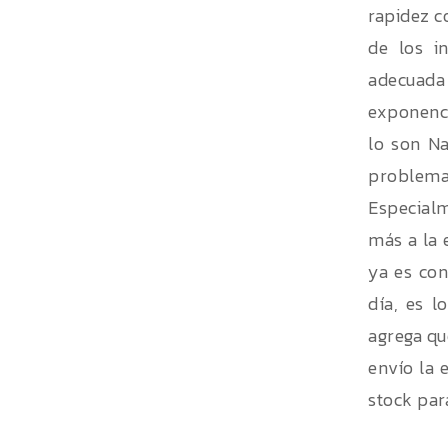
rapidez c
de los i
adecuada
exponenci
lo son Na
problem
Especialm
más a la 
ya es con
día, es 
agrega que
envío la 
stock par